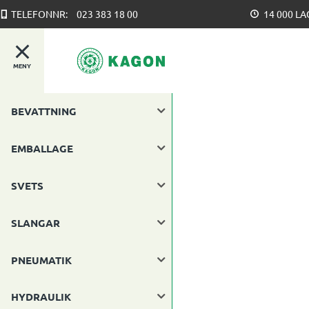
TELEFONNR:
023 383 18 00
14 000 L
MENY
BEVATTNING
EMBALLAGE
SVETS
SLANGAR
PNEUMATIK
HYDRAULIK