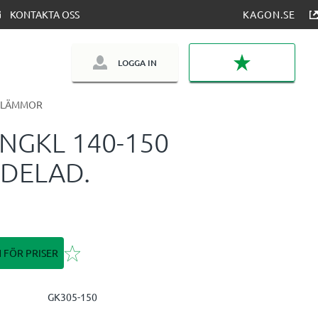
KONTAKTA OSS
KAGON.SE
LOGGA IN
FAVORITER
KLÄMMOR
NGKL 140-150
DELAD.
Lägg till i favoriter
N FÖR PRISER
GK305-150