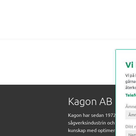
Vi
Vi på
gärna 
återko
Telef
Kagon AB
Ämn
Kagon har sedan 1972 levererat
sågverksindustrin och övrig indust
Ditt
kunskap med optimeringslösnin