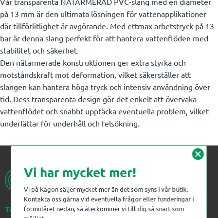
Vår transparenta NÄTARMERAD PVC-slang med en diameter
på 13 mm är den ultimata lösningen för vattenapplikationer
där tillförlitlighet är avgörande. Med ettmax arbetstryck på 13
bar är denna slang perfekt för att hantera vattenflöden med
stabilitet och säkerhet.
Den nätarmerade konstruktionen ger extra styrka och
motståndskraft mot deformation, vilket säkerställer att
slangen kan hantera höga tryck och intensiv användning över
tid. Dess transparenta design gör det enkelt att övervaka
vattenflödet och snabbt upptäcka eventuella problem, vilket
underlättar för underhåll och felsökning.
cancel
Vi har mycket mer!
Vi på Kagon säljer mycket mer än det som syns i vår butik.
Kontakta oss gärna vid eventuella frågor eller funderingar i
Telefon:
023-383 18 00
formuläret nedan, så återkommer vi till dig så snart som