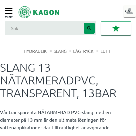
LOG
GA
Meny
IN
FAVORI
HYDRAULIK
SLANG
LÅGTRYCK
LUFT
SLANG 13
NÄTARMERADPVC,
TRANSPARENT, 13BAR
​Vår transparenta NÄTARMERAD PVC-slang med en
diameter på 13 mm är den ultimata lösningen för
vattenapplikationer där tillförlitlighet är avgörande.