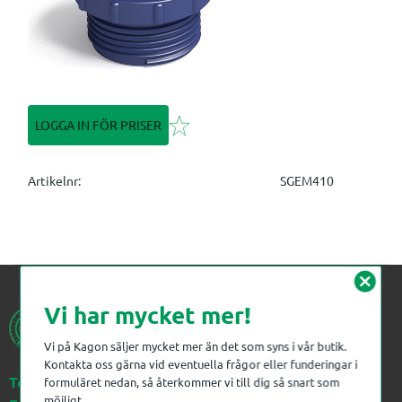
Lägg till i favoriter
LOGGA IN FÖR PRISER
Artikelnr
SGEM410
cancel
Vi har mycket mer!
Vi på Kagon säljer mycket mer än det som syns i vår butik.
Kontakta oss gärna vid eventuella frågor eller funderingar i
Telefon:
023-383 18 00
formuläret nedan, så återkommer vi till dig så snart som
möjligt.