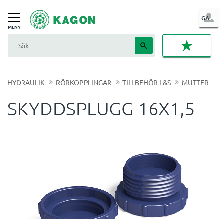
LOG
GA
Meny
IN
FAVORI
HYDRAULIK
RÖRKOPPLINGAR
TILLBEHÖR L&S
MUTTER
SKYDDSPLUGG 16X1,5