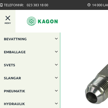
TELEFONNR:
023 383 18 00
14 000 L
MENY
BEVATTNING
EMBALLAGE
SVETS
SLANGAR
PNEUMATIK
HYDRAULIK