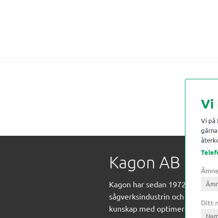
Vi
Vi på
gärna 
återko
Telef
Kagon AB
Ämn
Kagon har sedan 1972 levererat
sågverksindustrin och övrig indust
Ditt
kunskap med optimeringslösnin