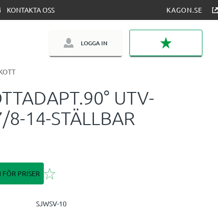
KONTAKTA OSS
KAGON.SE
LOGGA IN
FAVORITER
KOTT
TTADAPT.90° UTV-
7/8-14-STÄLLBAR
Lägg till i favoriter
N FÖR PRISER
SJWSV-10