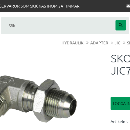
AGERVAROR SOM SKICKAS INOM 24 TIMMAR
HYDRAULIK
ADAPTER
JIC
S
SKO
JIC
LOGGA I
Artikelnr