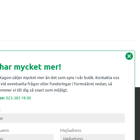
cancel
 har mycket mer!
 Kagon säljer mycket mer än det som syns i vår butik. Kontakta oss
vid eventuella frågor eller funderingar i formuläret nedan, så
mmer vi till dig så snart som möjligt.
on:
023-383 18 00
e
 kompetens till
ri. Till träindustrin tillför vi
 namn
Mejladress
gar från timmerplanen hela