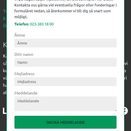
Kontakta oss gärna vid eventuella frågor eller funderingar i
Telefon:
023-383 18 00
formuläret nedan, så återkommer vi till dig så snart som
möjligt.
E-post:
kagon@kagon.se
Telefon:
023-383 18 00
Öppettider:
Måndag-Fredag, 07-16
Ämne
Kagon AB
Ditt namn
Kagon har sedan 1972 levererat kompetens till
sågverksindustrin och övrig industri. Till träindustrin tillför vi
kunskap med optimeringslösningar från timmerplanen hela
Mejladress
vägen fram till paketering/emballering och till övrig industri
har vi ett komplement sortiment av teknikprodukter med
allt ifrån slangtillverkning till transmission och lager.
Meddelande
SKICKA MEDDELANDE