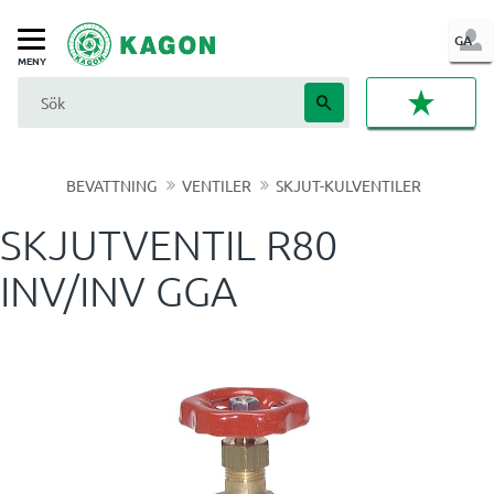
LOG
GA
Meny
IN
FAVORI
BEVATTNING
VENTILER
SKJUT-KULVENTILER
SKJUTVENTIL R80
INV/INV GGA