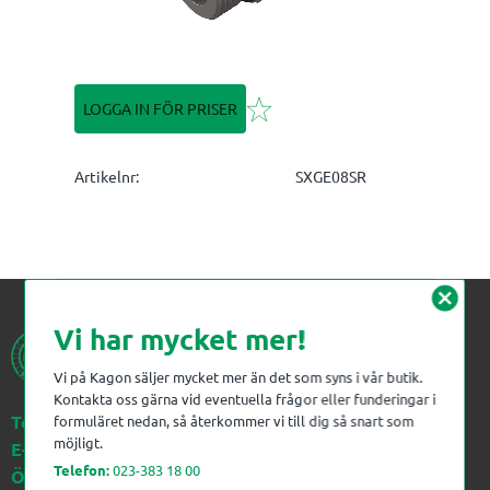
Lägg till i favoriter
LOGGA IN FÖR PRISER
Artikelnr
SXGE08SR
cancel
Vi har mycket mer!
Vi på Kagon säljer mycket mer än det som syns i vår butik.
Kontakta oss gärna vid eventuella frågor eller funderingar i
Telefon:
023-383 18 00
formuläret nedan, så återkommer vi till dig så snart som
möjligt.
E-post:
kagon@kagon.se
Telefon:
023-383 18 00
Öppettider:
Måndag-Fredag, 07-16