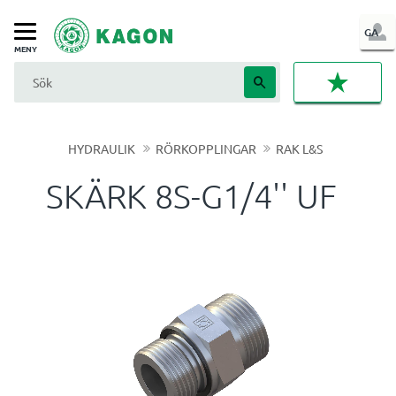
LOG
GA
Meny
IN
FAVORI
HYDRAULIK
RÖRKOPPLINGAR
RAK L&S
SKÄRK 8S-G1/4'' UF