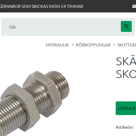
AGERVAROR SOM SKICKAS INOM 24 TIMMAR
HYDRAULIK
RÖRKOPPLINGAR
SKOTTGE
SKÄ
SKO
LOGGA I
Artikelnr