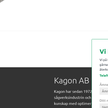
Vi
Vi på
gärna 
återko
Telef
Kagon AB
Ämn
Kagon har sedan 1972 levererat
sågverksindustrin och övrig indust
Ditt
kunskap med optimeringslösnin