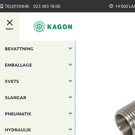
TELEFONNR:
023 383 18 00
14 000 L
MENY
BEVATTNING
EMBALLAGE
SVETS
SLANGAR
PNEUMATIK
HYDRAULIK