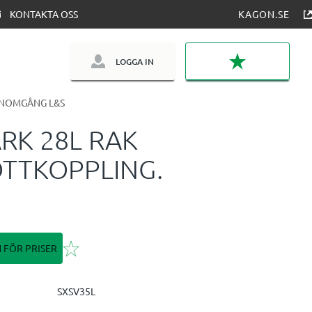
KONTAKTA OSS
KAGON.SE
LOGGA IN
FAVORITER
NOMGÅNG L&S
RK 28L RAK
TTKOPPLING.
Lägg till i favoriter
N FÖR PRISER
SXSV35L