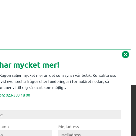
cancel
 har mycket mer!
 Kagon säljer mycket mer än det som syns i vår butik. Kontakta oss
vid eventuella frågor eller funderingar i formuläret nedan, så
mmer vi till dig så snart som möjligt.
on:
023-383 18 00
e
 kompetens till
ri. Till träindustrin tillför vi
 namn
Mejladress
gar från timmerplanen hela