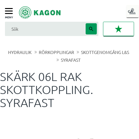
LOG
GA
Meny
IN
FAVORI
HYDRAULIK
RÖRKOPPLINGAR
SKOTTGENOMGÅNG L&S
SYRAFAST
SKÄRK 06L RAK
SKOTTKOPPLING.
SYRAFAST