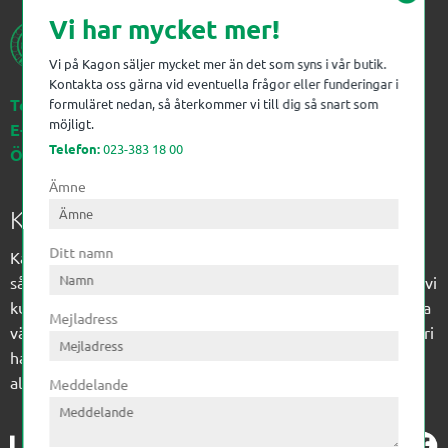
Vi har mycket mer!
Vi på Kagon säljer mycket mer än det som syns i vår butik.
Kontakta oss gärna vid eventuella frågor eller funderingar i
Telefon:
023-383 18 00
formuläret nedan, så återkommer vi till dig så snart som
möjligt.
E-post:
kagon@kagon.se
Telefon:
023-383 18 00
Öppettider:
Måndag-Fredag, 07-16
Ämne
Kagon AB
Ditt namn
Kagon har sedan 1972 levererat kompetens till
sågverksindustrin och övrig industri. Till träindustrin tillför vi
kunskap med optimeringslösningar från timmerplanen hela
Mejladress
vägen fram till paketering/emballering och till övrig industri
har vi ett komplement sortiment av teknikprodukter med
allt ifrån slangtillverkning till transmission och lager.
Meddelande