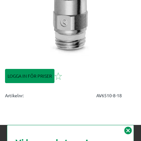
Lägg till i favoriter
LOGGA IN FÖR PRISER
Artikelnr
AV6510-8-18
cancel