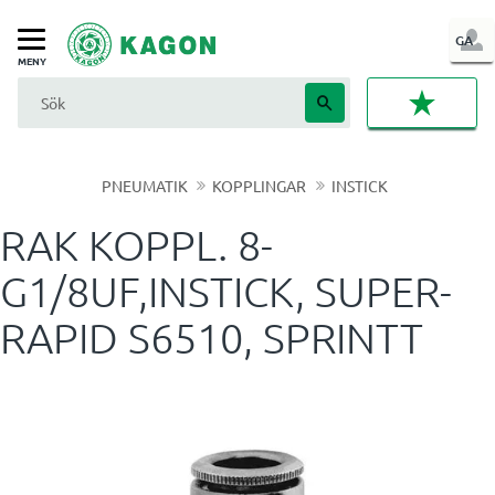
LOG
GA
Meny
IN
FAVORI
PNEUMATIK
KOPPLINGAR
INSTICK
RAK KOPPL. 8-
G1/8UF,INSTICK, SUPER-
RAPID S6510, SPRINTT