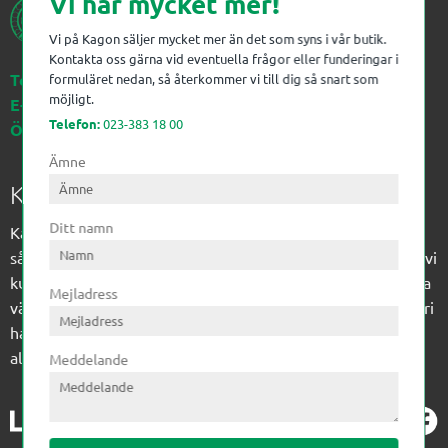
Vi har mycket mer!
Vi på Kagon säljer mycket mer än det som syns i vår butik.
Kontakta oss gärna vid eventuella frågor eller funderingar i
Telefon:
023-383 18 00
formuläret nedan, så återkommer vi till dig så snart som
möjligt.
E-post:
kagon@kagon.se
Telefon:
023-383 18 00
Öppettider:
Måndag-Fredag, 07-16
Ämne
Kagon AB
Ditt namn
Kagon har sedan 1972 levererat kompetens till
sågverksindustrin och övrig industri. Till träindustrin tillför vi
kunskap med optimeringslösningar från timmerplanen hela
Mejladress
vägen fram till paketering/emballering och till övrig industri
har vi ett komplement sortiment av teknikprodukter med
allt ifrån slangtillverkning till transmission och lager.
Meddelande