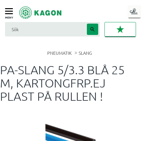
LOG
GA
Meny
IN
FAVORI
PNEUMATIK
SLANG
PA-SLANG 5/3.3 BLÅ 25
M, KARTONGFRP.EJ
PLAST PÅ RULLEN !