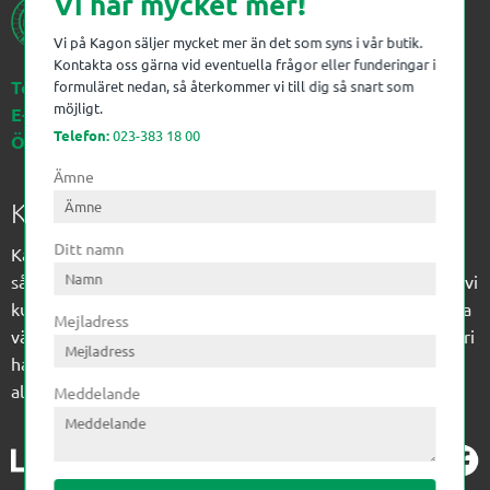
Vi har mycket mer!
Vi på Kagon säljer mycket mer än det som syns i vår butik.
Kontakta oss gärna vid eventuella frågor eller funderingar i
Telefon:
023-383 18 00
formuläret nedan, så återkommer vi till dig så snart som
möjligt.
E-post:
kagon@kagon.se
Telefon:
023-383 18 00
Öppettider:
Måndag-Fredag, 07-16
Ämne
Kagon AB
Ditt namn
Kagon har sedan 1972 levererat kompetens till
sågverksindustrin och övrig industri. Till träindustrin tillför vi
kunskap med optimeringslösningar från timmerplanen hela
Mejladress
vägen fram till paketering/emballering och till övrig industri
har vi ett komplement sortiment av teknikprodukter med
allt ifrån slangtillverkning till transmission och lager.
Meddelande