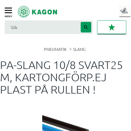
LOG
GA
Meny
IN
FAVORI
PNEUMATIK
SLANG
PA-SLANG 10/8 SVART25
M, KARTONGFÖRP.EJ
PLAST PÅ RULLEN !