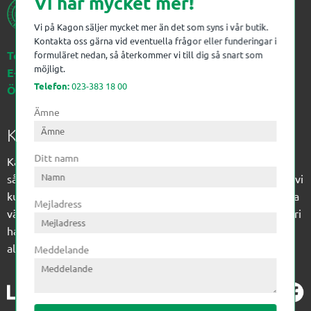
Vi har mycket mer!
Vi på Kagon säljer mycket mer än det som syns i vår butik.
Kontakta oss gärna vid eventuella frågor eller funderingar i
Telefon:
023-383 18 00
formuläret nedan, så återkommer vi till dig så snart som
möjligt.
E-post:
kagon@kagon.se
Telefon:
023-383 18 00
Öppettider:
Måndag-Fredag, 07-16
Ämne
Kagon AB
Ditt namn
Kagon har sedan 1972 levererat kompetens till
sågverksindustrin och övrig industri. Till träindustrin tillför vi
kunskap med optimeringslösningar från timmerplanen hela
Mejladress
vägen fram till paketering/emballering och till övrig industri
har vi ett komplement sortiment av teknikprodukter med
allt ifrån slangtillverkning till transmission och lager.
Meddelande