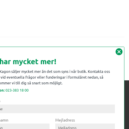
cancel
 har mycket mer!
 Kagon säljer mycket mer än det som syns i vår butik. Kontakta oss
vid eventuella frågor eller funderingar i formuläret nedan, så
mmer vi till dig så snart som möjligt.
on:
023-383 18 00
e
 kompetens till
ri. Till träindustrin tillför vi
 namn
Mejladress
gar från timmerplanen hela