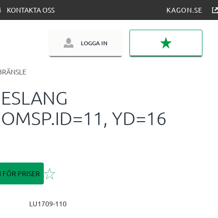
KONTAKTA OSS
KAGON.SE
LOGGA IN
FAVORITER
BRÄNSLE
JESLANG
OMSP.ID=11, YD=16
Lägg till i favoriter
N FÖR PRISER
LU1709-110