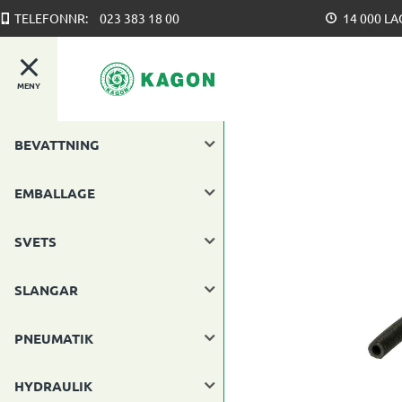
TELEFONNR:
023 383 18 00
14 000 L
MENY
BEVATTNING
EMBALLAGE
SVETS
SLANGAR
PNEUMATIK
HYDRAULIK