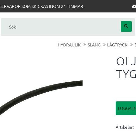
AGERVAROR SOM SKICKAS INOM 24 TIMMAR
HYDRAULIK
SLANG
LÅGTRYCK
OL
TYG
LOGGA I
Artikelnr