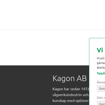
Vi
Vi på
gärna 
återko
Telef
Kagon AB
Ämn
Kagon har sedan 1972 levererat
sågverksindustrin och övrig indust
Ditt
kunskap med optimeringslösnin