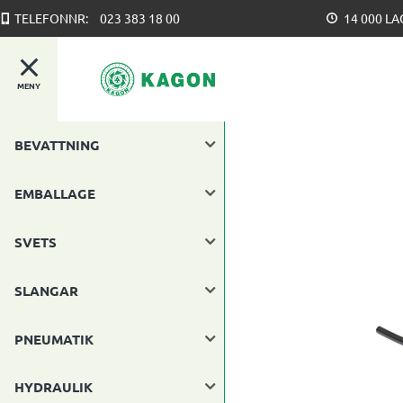
TELEFONNR:
023 383 18 00
14 000 L
MENY
BEVATTNING
EMBALLAGE
SVETS
SLANGAR
PNEUMATIK
HYDRAULIK