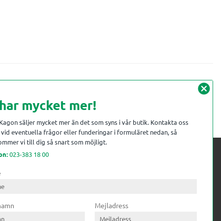
cancel
 har mycket mer!
 Kagon säljer mycket mer än det som syns i vår butik. Kontakta oss
vid eventuella frågor eller funderingar i formuläret nedan, så
mmer vi till dig så snart som möjligt.
on:
023-383 18 00
e
 kompetens till
ri. Till träindustrin tillför vi
 namn
Mejladress
gar från timmerplanen hela