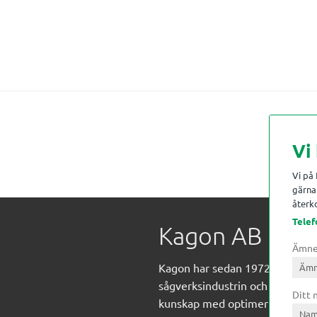
Vi
Vi på
gärna 
återko
Telef
Kagon AB
Ämn
Kagon har sedan 1972 levererat
sågverksindustrin och övrig indust
Ditt
kunskap med optimeringslösnin