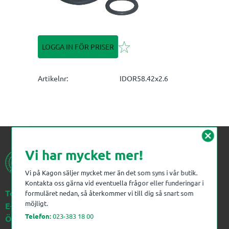
Lägg till i favoriter
LOGGA IN FÖR PRISER
Artikelnr
IDOR58.42x2.6
cancel
Vi har mycket mer!
Vi på Kagon säljer mycket mer än det som syns i vår butik.
Kontakta oss gärna vid eventuella frågor eller funderingar i
Telefon:
023-383 18 00
formuläret nedan, så återkommer vi till dig så snart som
möjligt.
E-post:
kagon@kagon.se
Telefon:
023-383 18 00
Öppettider:
Måndag-Fredag, 07-16