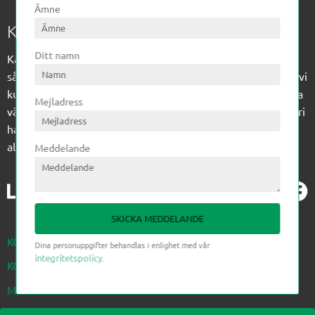
Ämne
Kagon AB
Ditt namn
Kagon har sedan 1972 levererat kompetens till
sågverksindustrin och övrig industri. Till träindustrin tillför vi
kunskap med optimeringslösningar från timmerplanen hela
Mejladress
vägen fram till paketering/emballering och till övrig industri
har vi ett komplement sortiment av teknikprodukter med
allt ifrån slangtillverkning till transmission och lager.
Meddelande
SKICKA MEDDELANDE
KÖPVILLKOR
Dina personuppgifter behandlas i enlighet med vår
integritetspolicy
.
KONTAKTA OSS NEDAN
MINA SIDOR