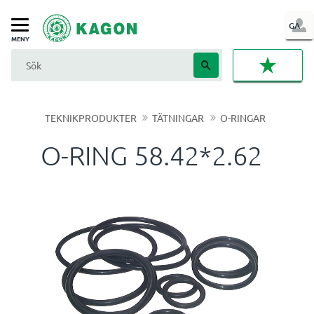
LOG
GA
Meny
IN
FAVORI
TEKNIKPRODUKTER
TÄTNINGAR
O-RINGAR
O-RING 58.42*2.62