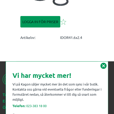
Lägg till i favoriter
LOGGA IN FÖR PRISER
Artikelnr
IDOR41.6x2.4
cancel
Vi har mycket mer!
Vi på Kagon säljer mycket mer än det som syns i vår butik.
Kontakta oss gärna vid eventuella frågor eller funderingar i
Telefon:
023-383 18 00
formuläret nedan, så återkommer vi till dig så snart som
möjligt.
E-post:
kagon@kagon.se
Telefon:
023-383 18 00
Öppettider:
Måndag-Fredag, 07-16