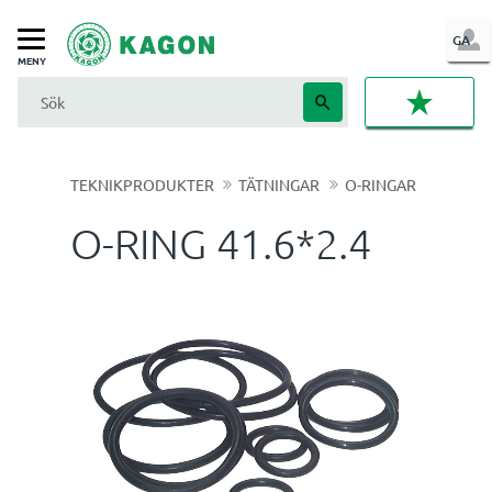
LOG
GA
Meny
IN
FAVORI
TEKNIKPRODUKTER
TÄTNINGAR
O-RINGAR
O-RING 41.6*2.4