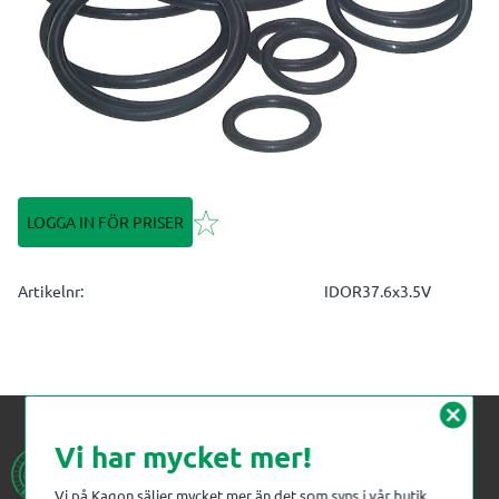
Lägg till i favoriter
LOGGA IN FÖR PRISER
Artikelnr
IDOR37.6x3.5V
cancel
Vi har mycket mer!
Vi på Kagon säljer mycket mer än det som syns i vår butik.