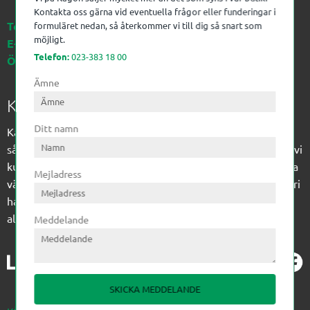
Kontakta oss gärna vid eventuella frågor eller funderingar i
Telefon:
023-383 18 00
formuläret nedan, så återkommer vi till dig så snart som
möjligt.
E-post:
kagon@kagon.se
Telefon:
023-383 18 00
Öppettider:
Måndag-Fredag, 07-16
Ämne
Kagon AB
Ditt namn
Kagon har sedan 1972 levererat kompetens till
sågverksindustrin och övrig industri. Till träindustrin tillför vi
kunskap med optimeringslösningar från timmerplanen hela
Mejladress
vägen fram till paketering/emballering och till övrig industri
har vi ett komplement sortiment av teknikprodukter med
allt ifrån slangtillverkning till transmission och lager.
Meddelande
SKICKA MEDDELANDE