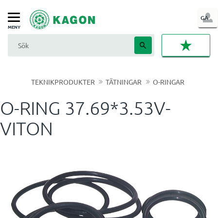
LOG
GA
Meny
IN
FAVORI
TEKNIKPRODUKTER
TÄTNINGAR
O-RINGAR
O-RING 37.69*3.53V-
VITON