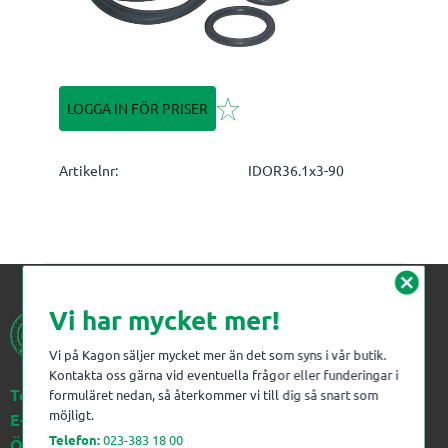
Lägg till i favoriter
LOGGA IN FÖR PRISER
Artikelnr
IDOR36.1x3-90
cancel
Vi har mycket mer!
Vi på Kagon säljer mycket mer än det som syns i vår butik.
Kontakta oss gärna vid eventuella frågor eller funderingar i
Telefon:
023-383 18 00
formuläret nedan, så återkommer vi till dig så snart som
möjligt.
E-post:
kagon@kagon.se
Telefon:
023-383 18 00
Öppettider:
Måndag-Fredag, 07-16