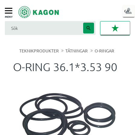
LOG
GA
Meny
IN
FAVORI
TEKNIKPRODUKTER
TÄTNINGAR
O-RINGAR
O-RING 36.1*3.53 90