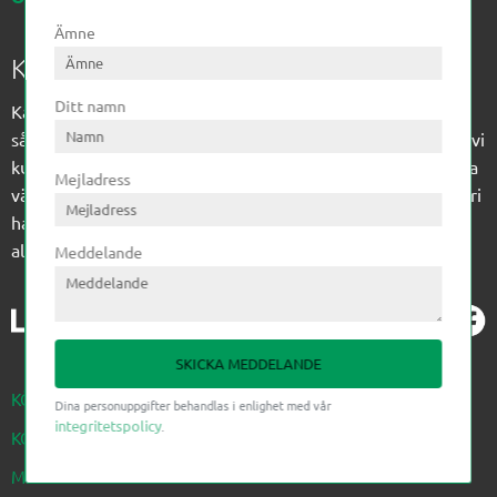
Ämne
Kagon AB
Ditt namn
Kagon har sedan 1972 levererat kompetens till
sågverksindustrin och övrig industri. Till träindustrin tillför vi
kunskap med optimeringslösningar från timmerplanen hela
Mejladress
vägen fram till paketering/emballering och till övrig industri
har vi ett komplement sortiment av teknikprodukter med
allt ifrån slangtillverkning till transmission och lager.
Meddelande
SKICKA MEDDELANDE
KÖPVILLKOR
Dina personuppgifter behandlas i enlighet med vår
integritetspolicy
.
KONTAKTA OSS NEDAN
MINA SIDOR