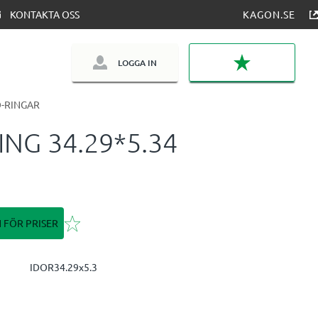
KONTAKTA OSS
KAGON.SE
LOGGA IN
FAVORITER
-RINGAR
ING 34.29*5.34
Lägg till i favoriter
N FÖR PRISER
IDOR34.29x5.3