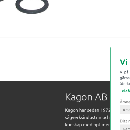
Vi
Vi på
gärna 
återko
Telef
Kagon AB
Ämn
Kagon har sedan 1972 levererat
sågverksindustrin och övrig indust
Ditt
kunskap med optimeringslösnin