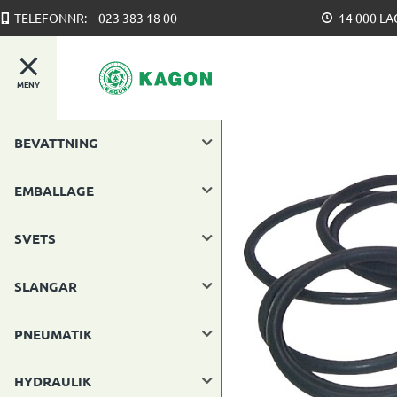
TELEFONNR:
023 383 18 00
14 000 L
MENY
BEVATTNING
EMBALLAGE
SVETS
SLANGAR
PNEUMATIK
HYDRAULIK