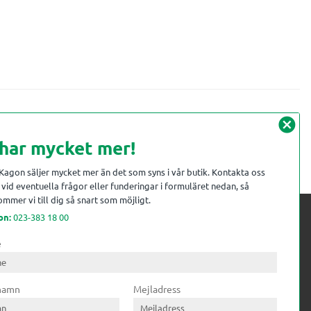
cancel
 har mycket mer!
 Kagon säljer mycket mer än det som syns i vår butik. Kontakta oss
vid eventuella frågor eller funderingar i formuläret nedan, så
mmer vi till dig så snart som möjligt.
on:
023-383 18 00
e
 kompetens till
ri. Till träindustrin tillför vi
 namn
Mejladress
gar från timmerplanen hela