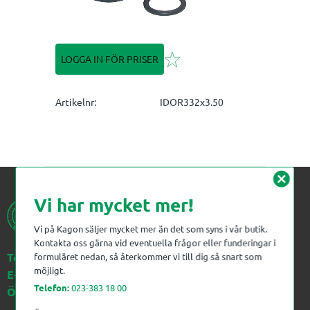
Lägg till i favoriter
LOGGA IN FÖR PRISER
Artikelnr
IDOR332x3.50
cancel
Vi har mycket mer!
Vi på Kagon säljer mycket mer än det som syns i vår butik.
Kontakta oss gärna vid eventuella frågor eller funderingar i
Telefon:
023-383 18 00
formuläret nedan, så återkommer vi till dig så snart som
möjligt.
E-post:
kagon@kagon.se
Telefon:
023-383 18 00
Öppettider:
Måndag-Fredag, 07-16