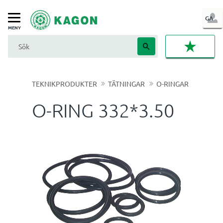
LOG
GA
Meny
IN
FAVORI
TEKNIKPRODUKTER
TÄTNINGAR
O-RINGAR
O-RING 332*3.50