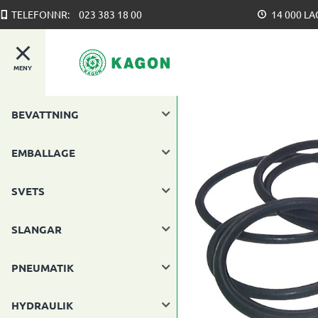
TELEFONNR:
023 383 18 00
14 000 L
MENY
BEVATTNING
EMBALLAGE
SVETS
SLANGAR
PNEUMATIK
HYDRAULIK