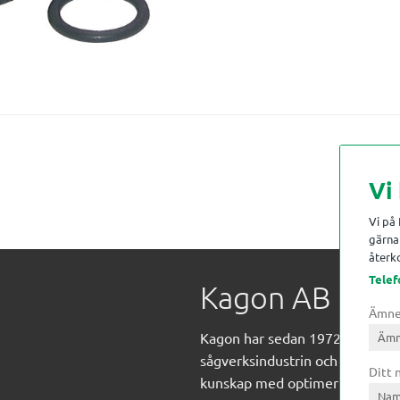
Vi
Vi på
gärna 
återko
Telef
Kagon AB
Ämn
Kagon har sedan 1972 levererat
sågverksindustrin och övrig indust
Ditt
kunskap med optimeringslösnin