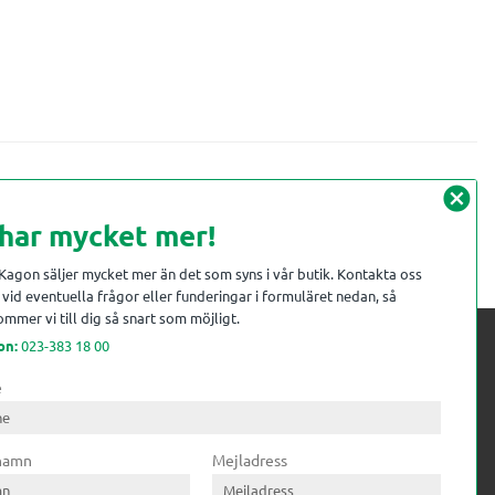
cancel
 har mycket mer!
 Kagon säljer mycket mer än det som syns i vår butik. Kontakta oss
vid eventuella frågor eller funderingar i formuläret nedan, så
mmer vi till dig så snart som möjligt.
on:
023-383 18 00
e
 kompetens till
ri. Till träindustrin tillför vi
 namn
Mejladress
gar från timmerplanen hela