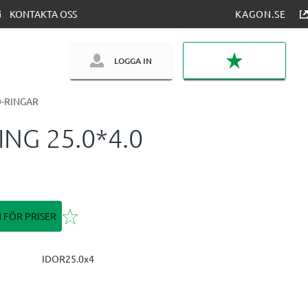
KONTAKTA OSS
KAGON.SE
LOGGA IN
FAVORITER
-RINGAR
ING 25.0*4.0
Lägg till i favoriter
N FÖR PRISER
IDOR25.0x4