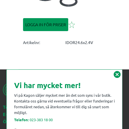
Lägg till i favoriter
LOGGA IN FÖR PRISER
Artikelnr
IDOR24.6x2.4V
cancel
Vi har mycket mer!
Vi på Kagon säljer mycket mer än det som syns i vår butik.
Kontakta oss gärna vid eventuella frågor eller funderingar i
Telefon:
023-383 18 00
formuläret nedan, så återkommer vi till dig så snart som
möjligt.
E-post:
kagon@kagon.se
Telefon:
023-383 18 00
Öppettider:
Måndag-Fredag, 07-16