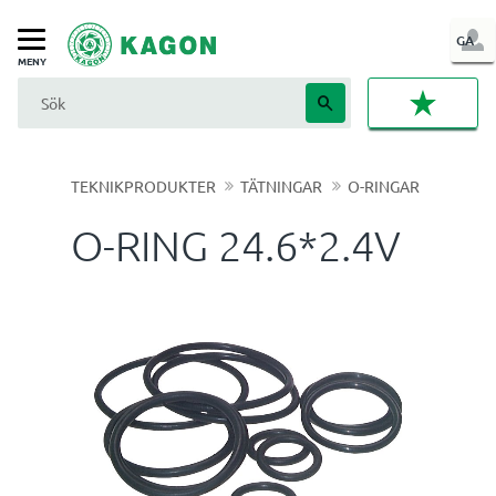
LOG
GA
Meny
IN
FAVORI
TEKNIKPRODUKTER
TÄTNINGAR
O-RINGAR
O-RING 24.6*2.4V