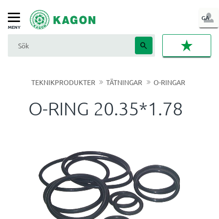
LOG
GA
Meny
IN
FAVORI
TEKNIKPRODUKTER
TÄTNINGAR
O-RINGAR
O-RING 20.35*1.78