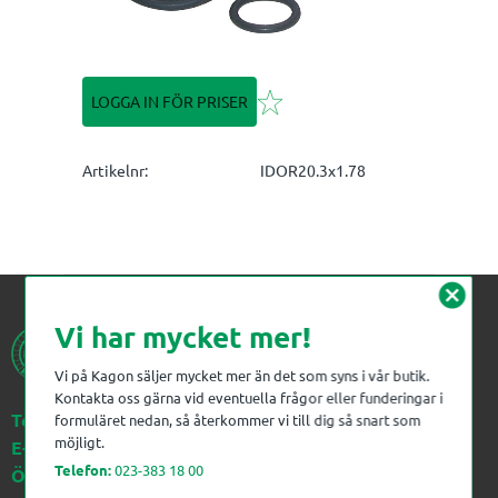
Lägg till i favoriter
LOGGA IN FÖR PRISER
Artikelnr
IDOR20.3x1.78
cancel
Vi har mycket mer!
Vi på Kagon säljer mycket mer än det som syns i vår butik.
Kontakta oss gärna vid eventuella frågor eller funderingar i
Telefon:
023-383 18 00
formuläret nedan, så återkommer vi till dig så snart som
möjligt.
E-post:
kagon@kagon.se
Telefon:
023-383 18 00
Öppettider:
Måndag-Fredag, 07-16