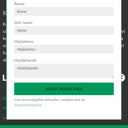
Ämne
Kagon AB
Ditt namn
Kagon har sedan 1972 levererat kompetens till
sågverksindustrin och övrig industri. Till träindustrin tillför vi
kunskap med optimeringslösningar från timmerplanen hela
Mejladress
vägen fram till paketering/emballering och till övrig industri
har vi ett komplement sortiment av teknikprodukter med
allt ifrån slangtillverkning till transmission och lager.
Meddelande
SKICKA MEDDELANDE
KÖPVILLKOR
Dina personuppgifter behandlas i enlighet med vår
integritetspolicy
.
KONTAKTA OSS NEDAN
MINA SIDOR