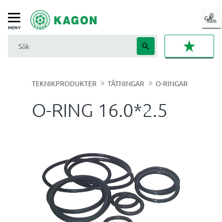
LOG
GA
Meny
IN
FAVORI
TEKNIKPRODUKTER
TÄTNINGAR
O-RINGAR
O-RING 16.0*2.5