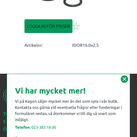
Lägg till i favoriter
LOGGA IN FÖR PRISER
Artikelnr
IDOR16.0x2.5
cancel
Vi har mycket mer!
Vi på Kagon säljer mycket mer än det som syns i vår butik.
Kontakta oss gärna vid eventuella frågor eller funderingar i
Telefon:
023-383 18 00
formuläret nedan, så återkommer vi till dig så snart som
möjligt.
E-post:
kagon@kagon.se
Telefon:
023-383 18 00
Öppettider:
Måndag-Fredag, 07-16