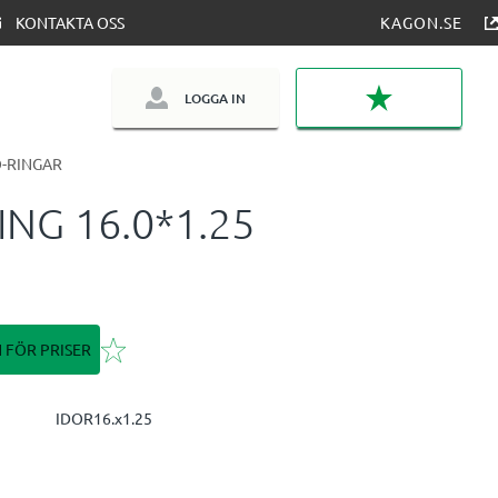
KONTAKTA OSS
KAGON.SE
LOGGA IN
FAVORITER
-RINGAR
ING 16.0*1.25
Lägg till i favoriter
N FÖR PRISER
IDOR16.x1.25