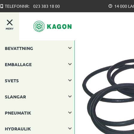
TELEFONNR:
023 383 18 00
14 000 L
MENY
BEVATTNING
EMBALLAGE
SVETS
SLANGAR
PNEUMATIK
HYDRAULIK