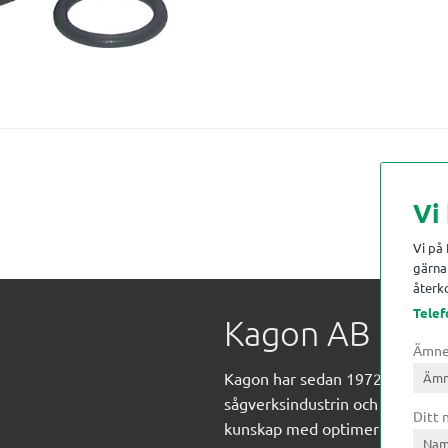
Vi
Vi på
gärna 
återko
Telef
Kagon AB
Ämn
Kagon har sedan 1972 levererat
sågverksindustrin och övrig indust
Ditt
kunskap med optimeringslösnin