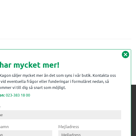
cancel
 har mycket mer!
 Kagon säljer mycket mer än det som syns i vår butik. Kontakta oss
vid eventuella frågor eller funderingar i formuläret nedan, så
mmer vi till dig så snart som möjligt.
on:
023-383 18 00
e
 kompetens till
ri. Till träindustrin tillför vi
 namn
Mejladress
gar från timmerplanen hela