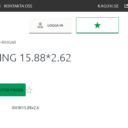
KONTAKTA OSS
KAGON.SE
LOGGA IN
FAVORITER
-RINGAR
ING 15.88*2.62
Lägg till i favoriter
N FÖR PRISER
IDOR15.88x2.6