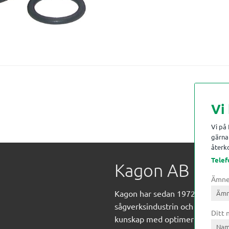
Vi
Vi på
gärna 
återko
Telef
Kagon AB
Ämn
Kagon har sedan 1972 levererat
sågverksindustrin och övrig indust
Ditt
kunskap med optimeringslösnin