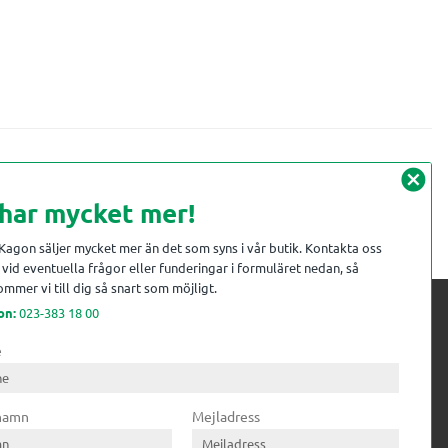
cancel
 har mycket mer!
 Kagon säljer mycket mer än det som syns i vår butik. Kontakta oss
vid eventuella frågor eller funderingar i formuläret nedan, så
mmer vi till dig så snart som möjligt.
on:
023-383 18 00
e
 kompetens till
ri. Till träindustrin tillför vi
 namn
Mejladress
gar från timmerplanen hela