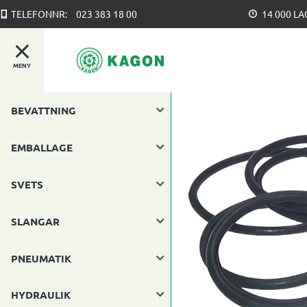
TELEFONNR:
023 383 18 00
14 000 L
MENY
BEVATTNING
EMBALLAGE
SVETS
SLANGAR
PNEUMATIK
HYDRAULIK