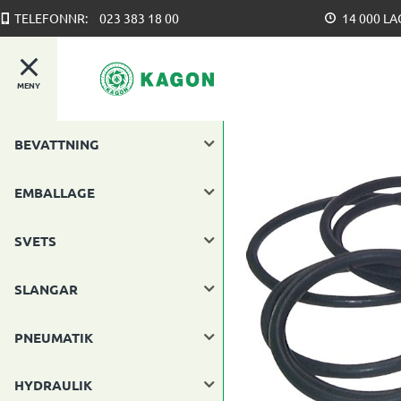
TELEFONNR:
023 383 18 00
14 000 L
MENY
BEVATTNING
EMBALLAGE
SVETS
SLANGAR
PNEUMATIK
HYDRAULIK