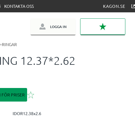
KONTAKTA OSS
KAGON.SE
LOGGA IN
FAVORITER
-RINGAR
ING 12.37*2.62
Lägg till i favoriter
N FÖR PRISER
IDOR12.38x2.6