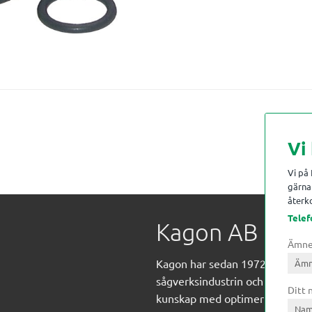
Vi
Vi på
gärna 
återko
Telef
Kagon AB
Ämn
Kagon har sedan 1972 levererat
sågverksindustrin och övrig indust
Ditt
kunskap med optimeringslösnin