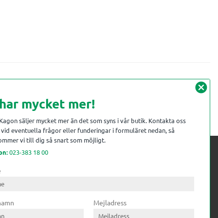
cancel
 har mycket mer!
 Kagon säljer mycket mer än det som syns i vår butik. Kontakta oss
vid eventuella frågor eller funderingar i formuläret nedan, så
mmer vi till dig så snart som möjligt.
on:
023-383 18 00
e
 kompetens till
ri. Till träindustrin tillför vi
 namn
Mejladress
gar från timmerplanen hela