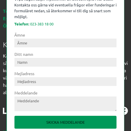
Kontakta oss gärna vid eventuella frågor eller funderingar i
Telefon:
023-383 18 00
formuläret nedan, så återkommer vi till dig så snart som
möjligt.
E-post:
kagon@kagon.se
Telefon:
023-383 18 00
Öppettider:
Måndag-Fredag, 07-16
Ämne
Kagon AB
Ditt namn
Kagon har sedan 1972 levererat kompetens till
sågverksindustrin och övrig industri. Till träindustrin tillför vi
kunskap med optimeringslösningar från timmerplanen hela
Mejladress
vägen fram till paketering/emballering och till övrig industri
har vi ett komplement sortiment av teknikprodukter med
allt ifrån slangtillverkning till transmission och lager.
Meddelande
SKICKA MEDDELANDE