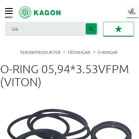
LOG
GA
Meny
IN
FAVORI
TEKNIKPRODUKTER
TÄTNINGAR
O-RINGAR
O-RING 05,94*3.53VFPM
(VITON)