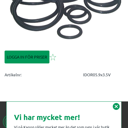
Lägg till i favoriter
LOGGA IN FÖR PRISER
Artikelnr
IDOR05.9x3.5V
cancel
Vi har mycket mer!
Vi på Kagon säljer mycket mer än det som syns i vår butik.