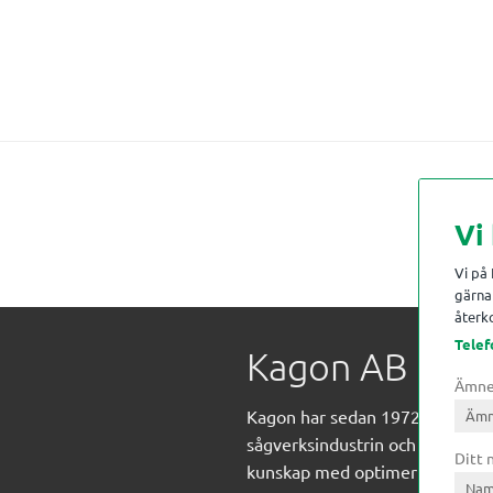
Vi
Vi på
gärna 
återko
Telef
Kagon AB
Ämn
Kagon har sedan 1972 levererat
sågverksindustrin och övrig indust
Ditt
kunskap med optimeringslösnin