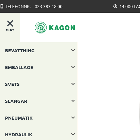
TELEFONNR:
023 383 18 00
14 000 L
MENY
BEVATTNING
EMBALLAGE
SVETS
SLANGAR
PNEUMATIK
HYDRAULIK