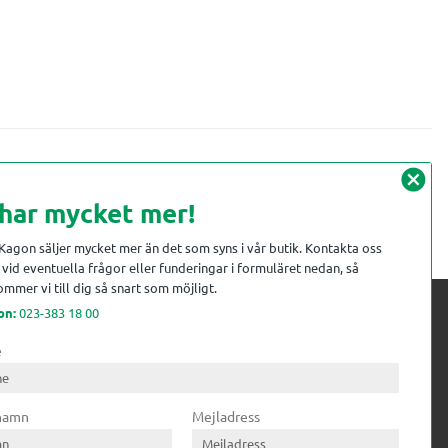
cancel
 har mycket mer!
 Kagon säljer mycket mer än det som syns i vår butik. Kontakta oss
vid eventuella frågor eller funderingar i formuläret nedan, så
mmer vi till dig så snart som möjligt.
on:
023-383 18 00
e
 kompetens till
ri. Till träindustrin tillför vi
 namn
Mejladress
gar från timmerplanen hela