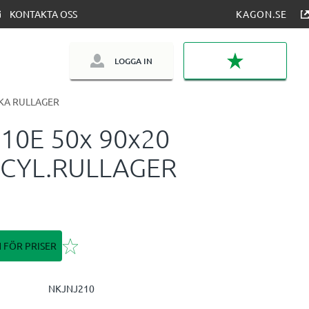
KONTAKTA OSS
KAGON.SE
LOGGA IN
FAVORITER
KA RULLAGER
10E 50x 90x20
CYL.RULLAGER
Lägg till i favoriter
N FÖR PRISER
NKJNJ210