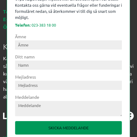
Kontakta oss gärna vid eventuella frågor eller funderingar i
Telefon:
023-383 18 00
formuläret nedan, så återkommer vi till dig så snart som
möjligt.
E-post:
kagon@kagon.se
Telefon:
023-383 18 00
Öppettider:
Måndag-Fredag, 07-16
Ämne
Kagon AB
Ditt namn
Kagon har sedan 1972 levererat kompetens till
sågverksindustrin och övrig industri. Till träindustrin tillför vi
kunskap med optimeringslösningar från timmerplanen hela
Mejladress
vägen fram till paketering/emballering och till övrig industri
har vi ett komplement sortiment av teknikprodukter med
allt ifrån slangtillverkning till transmission och lager.
Meddelande
SKICKA MEDDELANDE