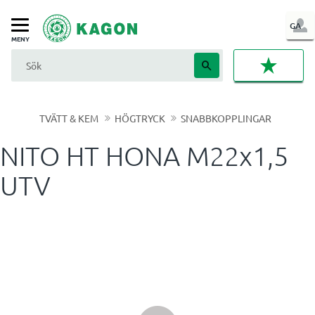
LOG
GA
Meny
IN
FAVORI
TVÄTT & KEM
HÖGTRYCK
SNABBKOPPLINGAR
NITO HT HONA M22x1,5
UTV