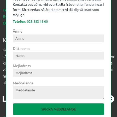
Kontakta oss gärna vid eventuella frågor eller funderingar i
Telefon:
023-383 18 00
formuläret nedan, så återkommer vi till dig så snart som
möjligt.
E-post:
kagon@kagon.se
Telefon:
023-383 18 00
Öppettider:
Måndag-Fredag, 07-16
Ämne
Kagon AB
Ditt namn
Kagon har sedan 1972 levererat kompetens till
sågverksindustrin och övrig industri. Till träindustrin tillför vi
kunskap med optimeringslösningar från timmerplanen hela
Mejladress
vägen fram till paketering/emballering och till övrig industri
har vi ett komplement sortiment av teknikprodukter med
allt ifrån slangtillverkning till transmission och lager.
Meddelande
SKICKA MEDDELANDE