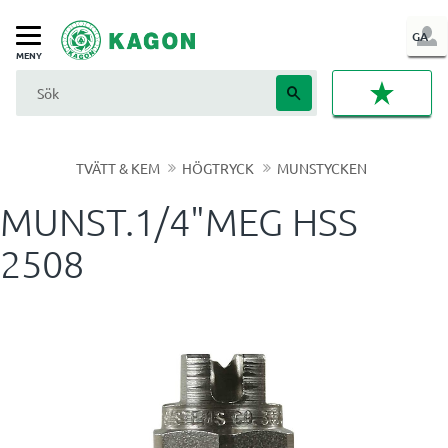
LOG
GA
Meny
IN
FAVORI
TVÄTT & KEM
HÖGTRYCK
MUNSTYCKEN
MUNST.1/4"MEG HSS
2508