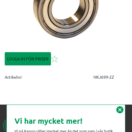
Lägg till i favoriter
LOGGA IN FÖR PRISER
Artikelnr
NKJ699-2Z
cancel
Vi har mycket mer!
Vi på Kagon säljer mycket mer än det som syns i vår butik.