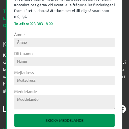
Kontakta oss gärna vid eventuella frågor eller funderingar i
Telefon:
023-383 18 00
formuläret nedan, så återkommer vi till dig så snart som
möjligt.
E-post:
kagon@kagon.se
Telefon:
023-383 18 00
Öppettider:
Måndag-Fredag, 07-16
Ämne
Kagon AB
Ditt namn
Kagon har sedan 1972 levererat kompetens till
sågverksindustrin och övrig industri. Till träindustrin tillför vi
kunskap med optimeringslösningar från timmerplanen hela
Mejladress
vägen fram till paketering/emballering och till övrig industri
har vi ett komplement sortiment av teknikprodukter med
allt ifrån slangtillverkning till transmission och lager.
Meddelande
SKICKA MEDDELANDE