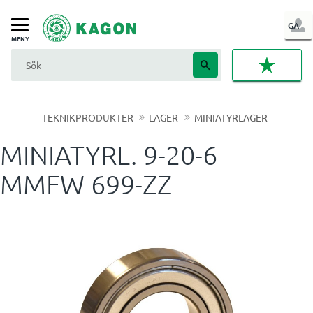
LOG
GA
Meny
IN
FAVORI
TEKNIKPRODUKTER
LAGER
MINIATYRLAGER
MINIATYRL. 9-20-6
MMFW 699-ZZ