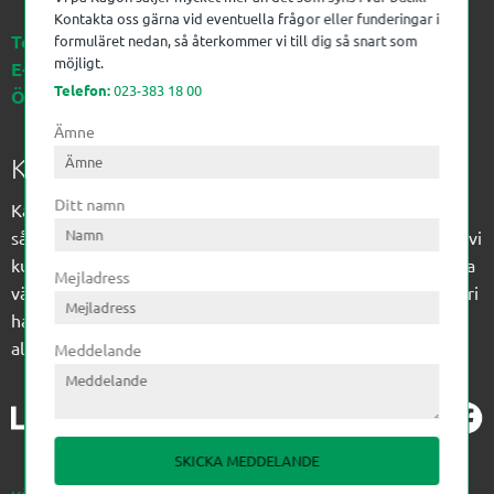
Kontakta oss gärna vid eventuella frågor eller funderingar i
Telefon:
023-383 18 00
formuläret nedan, så återkommer vi till dig så snart som
möjligt.
E-post:
kagon@kagon.se
Telefon:
023-383 18 00
Öppettider:
Måndag-Fredag, 07-16
Ämne
Kagon AB
Ditt namn
Kagon har sedan 1972 levererat kompetens till
sågverksindustrin och övrig industri. Till träindustrin tillför vi
kunskap med optimeringslösningar från timmerplanen hela
Mejladress
vägen fram till paketering/emballering och till övrig industri
har vi ett komplement sortiment av teknikprodukter med
allt ifrån slangtillverkning till transmission och lager.
Meddelande
SKICKA MEDDELANDE