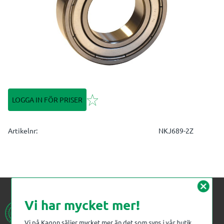
Lägg till i favoriter
LOGGA IN FÖR PRISER
Artikelnr
NKJ689-2Z
cancel
Vi har mycket mer!
Vi på Kagon säljer mycket mer än det som syns i vår butik.