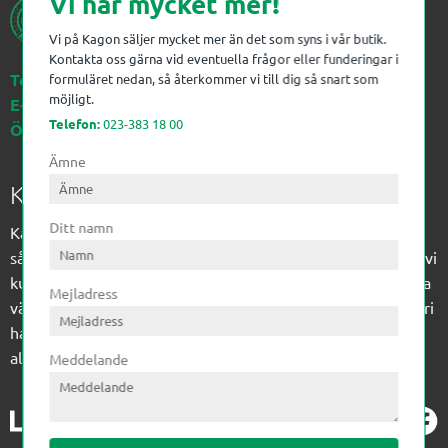
Vi har mycket mer!
Vi på Kagon säljer mycket mer än det som syns i vår butik.
Kontakta oss gärna vid eventuella frågor eller funderingar i
Telefon:
023-383 18 00
formuläret nedan, så återkommer vi till dig så snart som
möjligt.
E-post:
kagon@kagon.se
Telefon:
023-383 18 00
Öppettider:
Måndag-Fredag, 07-16
Ämne
Kagon AB
Ditt namn
Kagon har sedan 1972 levererat kompetens till
sågverksindustrin och övrig industri. Till träindustrin tillför vi
kunskap med optimeringslösningar från timmerplanen hela
Mejladress
vägen fram till paketering/emballering och till övrig industri
har vi ett komplement sortiment av teknikprodukter med
allt ifrån slangtillverkning till transmission och lager.
Meddelande