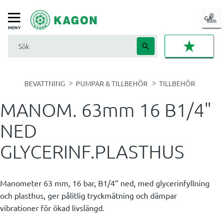
LOG
GA
Meny
IN
FAVORI
BEVATTNING
PUMPAR & TILLBEHÖR
TILLBEHÖR
MANOM. 63mm 16 B1/4"
NED
GLYCERINF.PLASTHUS
Manometer 63 mm, 16 bar, B1/4” ned, med glycerinfyllning
och plasthus, ger pålitlig tryckmätning och dämpar
vibrationer för ökad livslängd.