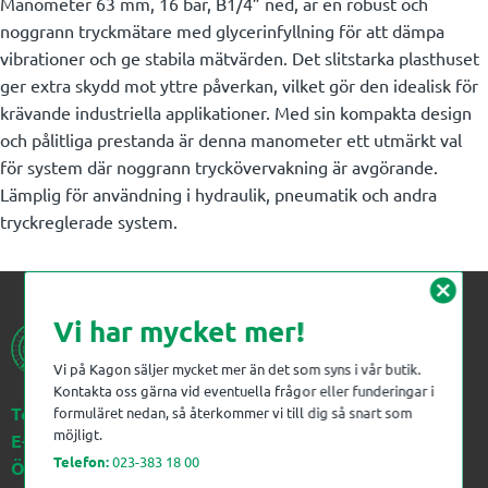
Manometer 63 mm, 16 bar, B1/4” ned, är en robust och
noggrann tryckmätare med glycerinfyllning för att dämpa
vibrationer och ge stabila mätvärden. Det slitstarka plasthuset
ger extra skydd mot yttre påverkan, vilket gör den idealisk för
krävande industriella applikationer. Med sin kompakta design
och pålitliga prestanda är denna manometer ett utmärkt val
för system där noggrann tryckövervakning är avgörande.
Lämplig för användning i hydraulik, pneumatik och andra
tryckreglerade system.
cancel
Vi har mycket mer!
Vi på Kagon säljer mycket mer än det som syns i vår butik.
Kontakta oss gärna vid eventuella frågor eller funderingar i
Telefon:
023-383 18 00
formuläret nedan, så återkommer vi till dig så snart som
möjligt.
E-post:
kagon@kagon.se
Telefon:
023-383 18 00
Öppettider:
Måndag-Fredag, 07-16