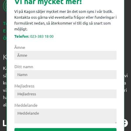
Vi har mycket mer!
Vi på Kagon säljer mycket mer än det som syns i vår butik.
Kontakta oss gärna vid eventuella frågor eller funderingar i
Telefon:
023-383 18 00
formuläret nedan, så återkommer vi till dig så snart som
möjligt.
E-post:
kagon@kagon.se
Telefon:
023-383 18 00
Öppettider:
Måndag-Fredag, 07-16
Ämne
Kagon AB
Ditt namn
Kagon har sedan 1972 levererat kompetens till
sågverksindustrin och övrig industri. Till träindustrin tillför vi
kunskap med optimeringslösningar från timmerplanen hela
Mejladress
vägen fram till paketering/emballering och till övrig industri
har vi ett komplement sortiment av teknikprodukter med
allt ifrån slangtillverkning till transmission och lager.
Meddelande