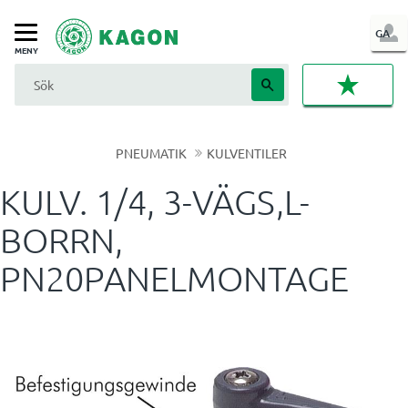
LOG
GA
Meny
IN
FAVORI
PNEUMATIK
KULVENTILER
KULV. 1/4, 3-VÄGS,L-
BORRN,
PN20PANELMONTAGE