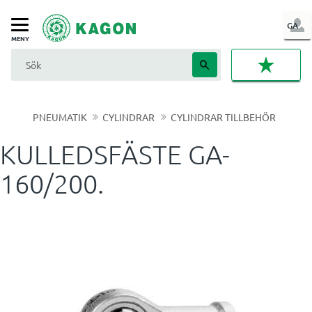
LOG
GA
Meny
IN
FAVORI
PNEUMATIK
CYLINDRAR
CYLINDRAR TILLBEHÖR
KULLEDSFÄSTE GA-
160/200.