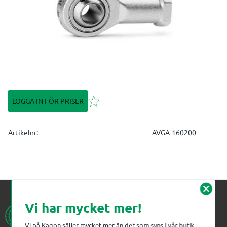
Lägg till i favoriter
LOGGA IN FÖR PRISER
Artikelnr
AVGA-160200
cancel
Vi har mycket mer!
Vi på Kagon säljer mycket mer än det som syns i vår butik.