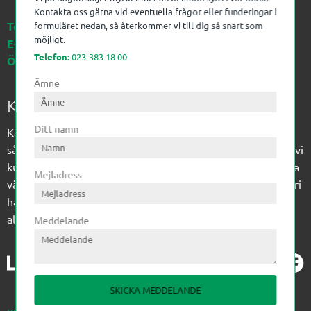
Kontakta oss gärna vid eventuella frågor eller funderingar i
Telefon:
023-383 18 00
formuläret nedan, så återkommer vi till dig så snart som
möjligt.
E-post:
kagon@kagon.se
Telefon:
023-383 18 00
Öppettider:
Måndag-Fredag, 07-16
Ämne
Kagon AB
Ditt namn
Kagon har sedan 1972 levererat kompetens till
sågverksindustrin och övrig industri. Till träindustrin tillför vi
kunskap med optimeringslösningar från timmerplanen hela
Mejladress
vägen fram till paketering/emballering och till övrig industri
har vi ett komplement sortiment av teknikprodukter med
allt ifrån slangtillverkning till transmission och lager.
Meddelande
SKICKA MEDDELANDE