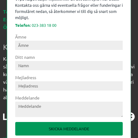
Kontakta oss gärna vid eventuella frågor eller funderingar i
Telefon:
023-383 18 00
formuläret nedan, så återkommer vi till dig så snart som
möjligt.
E-post:
kagon@kagon.se
Telefon:
023-383 18 00
Öppettider:
Måndag-Fredag, 07-16
Ämne
Kagon AB
Ditt namn
Kagon har sedan 1972 levererat kompetens till
sågverksindustrin och övrig industri. Till träindustrin tillför vi
kunskap med optimeringslösningar från timmerplanen hela
Mejladress
vägen fram till paketering/emballering och till övrig industri
har vi ett komplement sortiment av teknikprodukter med
allt ifrån slangtillverkning till transmission och lager.
Meddelande
SKICKA MEDDELANDE