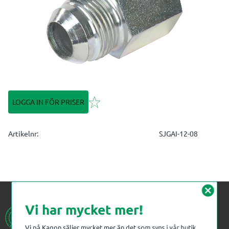
Lägg till i favoriter
LOGGA IN FÖR PRISER
Artikelnr
SJGAI-12-08
cancel
Vi har mycket mer!
Vi på Kagon säljer mycket mer än det som syns i vår butik.