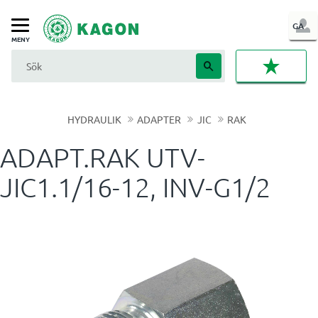
LOG
GA
Meny
IN
FAVORI
HYDRAULIK
ADAPTER
JIC
RAK
ADAPT.RAK UTV-
JIC1.1/16-12, INV-G1/2