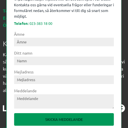
Kontakta oss gärna vid eventuella frågor eller funderingar i
Telefon:
023-383 18 00
formuläret nedan, så återkommer vi till dig så snart som
möjligt.
E-post:
kagon@kagon.se
Telefon:
023-383 18 00
Öppettider:
Måndag-Fredag, 07-16
Ämne
Kagon AB
Ditt namn
Kagon har sedan 1972 levererat kompetens till
sågverksindustrin och övrig industri. Till träindustrin tillför vi
kunskap med optimeringslösningar från timmerplanen hela
Mejladress
vägen fram till paketering/emballering och till övrig industri
har vi ett komplement sortiment av teknikprodukter med
allt ifrån slangtillverkning till transmission och lager.
Meddelande
SKICKA MEDDELANDE