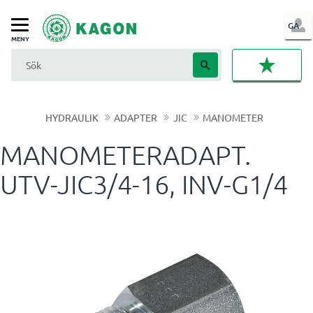
LOG
GA
Meny
IN
FAVORI
HYDRAULIK
ADAPTER
JIC
MANOMETER
MANOMETERADAPT.
UTV-JIC3/4-16, INV-G1/4