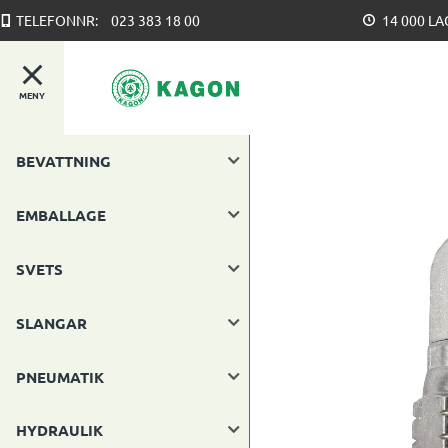
TELEFONNR:
023 383 18 00
14 000 L
MENY
BEVATTNING
EMBALLAGE
SVETS
SLANGAR
PNEUMATIK
HYDRAULIK