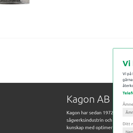
Vi
Vi på
gärna 
återko
Telef
Kagon AB
Ämn
Kagon har sedan 1972 levererat
sågverksindustrin och övrig indust
Ditt
kunskap med optimeringslösnin