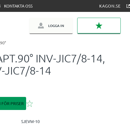
KONTAKTA OSS
KAGON.SE
LOGGA IN
FAVORITER
90°
PT.90° INV-JIC7/8-14,
-JIC7/8-14
Lägg till i favoriter
N FÖR PRISER
SJEVW-10