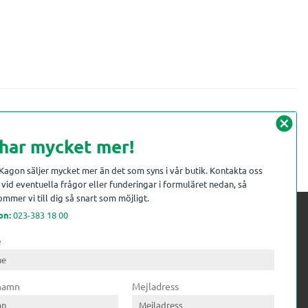
cancel
 har mycket mer!
 Kagon säljer mycket mer än det som syns i vår butik. Kontakta oss
vid eventuella frågor eller funderingar i formuläret nedan, så
mmer vi till dig så snart som möjligt.
on:
023-383 18 00
e
 kompetens till
ri. Till träindustrin tillför vi
 namn
Mejladress
gar från timmerplanen hela