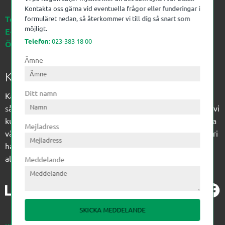
Kontakta oss gärna vid eventuella frågor eller funderingar i
Telefon:
023-383 18 00
formuläret nedan, så återkommer vi till dig så snart som
möjligt.
E-post:
kagon@kagon.se
Telefon:
023-383 18 00
Öppettider:
Måndag-Fredag, 07-16
Ämne
Kagon AB
Ditt namn
Kagon har sedan 1972 levererat kompetens till
sågverksindustrin och övrig industri. Till träindustrin tillför vi
kunskap med optimeringslösningar från timmerplanen hela
Mejladress
vägen fram till paketering/emballering och till övrig industri
har vi ett komplement sortiment av teknikprodukter med
allt ifrån slangtillverkning till transmission och lager.
Meddelande
SKICKA MEDDELANDE