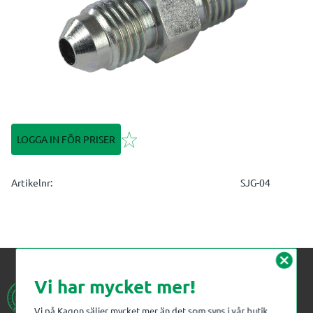
Lägg till i favoriter
LOGGA IN FÖR PRISER
Artikelnr
SJG-04
cancel
Vi har mycket mer!
Vi på Kagon säljer mycket mer än det som syns i vår butik.