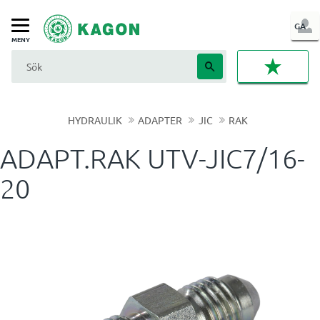
LOG
GA
Meny
IN
FAVORI
HYDRAULIK
ADAPTER
JIC
RAK
ADAPT.RAK UTV-JIC7/16-
20