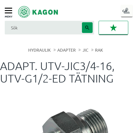
LOG
GA
Meny
IN
FAVORI
HYDRAULIK
ADAPTER
JIC
RAK
ADAPT. UTV-JIC3/4-16,
UTV-G1/2-ED TÄTNING