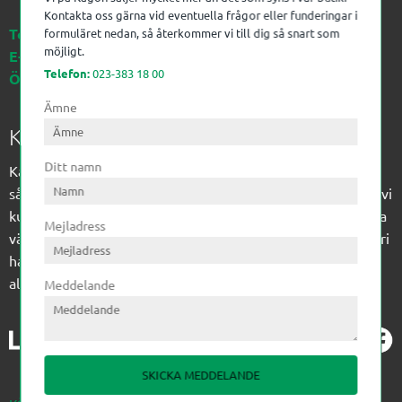
Kontakta oss gärna vid eventuella frågor eller funderingar i
Telefon:
023-383 18 00
formuläret nedan, så återkommer vi till dig så snart som
möjligt.
E-post:
kagon@kagon.se
Telefon:
023-383 18 00
Öppettider:
Måndag-Fredag, 07-16
Ämne
Kagon AB
Ditt namn
Kagon har sedan 1972 levererat kompetens till
sågverksindustrin och övrig industri. Till träindustrin tillför vi
kunskap med optimeringslösningar från timmerplanen hela
Mejladress
vägen fram till paketering/emballering och till övrig industri
har vi ett komplement sortiment av teknikprodukter med
allt ifrån slangtillverkning till transmission och lager.
Meddelande
SKICKA MEDDELANDE