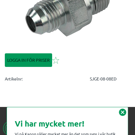
Lägg till i favoriter
LOGGA IN FÖR PRISER
Artikelnr
SJGE-08-08ED
cancel
Vi har mycket mer!
Vi på Kagon säljer mycket mer än det som syns i vår butik.