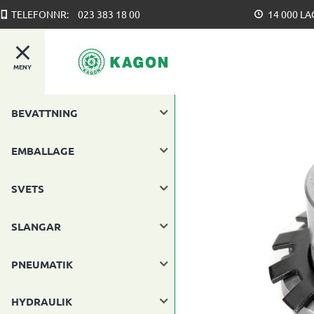
TELEFONNR:
023 383 18 00
14 000 L
MENY
BEVATTNING
EMBALLAGE
SVETS
SLANGAR
PNEUMATIK
HYDRAULIK