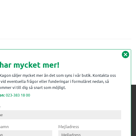
cancel
 har mycket mer!
 Kagon säljer mycket mer än det som syns i vår butik. Kontakta oss
vid eventuella frågor eller funderingar i formuläret nedan, så
mmer vi till dig så snart som möjligt.
on:
023-383 18 00
e
 kompetens till
ri. Till träindustrin tillför vi
 namn
Mejladress
gar från timmerplanen hela