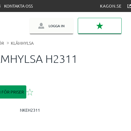
KONTAKTA OSS
KAGON.SE
LOGGA IN
FAVORITER
ÖR
KLÄMHYLSA
ÄMHYLSA H2311
Lägg till i favoriter
N FÖR PRISER
NKEH2311