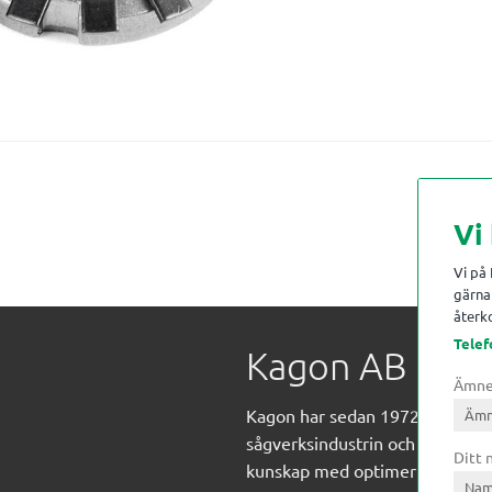
Vi
Vi på
gärna 
återko
Telef
Kagon AB
Ämn
Kagon har sedan 1972 levererat
sågverksindustrin och övrig indust
Ditt
kunskap med optimeringslösnin