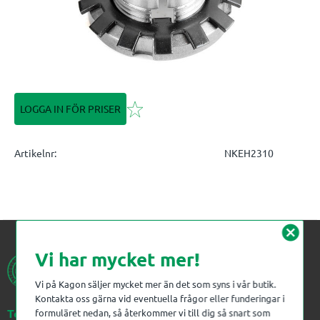
Lägg till i favoriter
LOGGA IN FÖR PRISER
Artikelnr
NKEH2310
cancel
Vi har mycket mer!
Vi på Kagon säljer mycket mer än det som syns i vår butik.
Kontakta oss gärna vid eventuella frågor eller funderingar i
Telefon:
023-383 18 00
formuläret nedan, så återkommer vi till dig så snart som