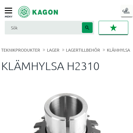
LOG
GA
Meny
IN
FAVORI
TEKNIKPRODUKTER
LAGER
LAGERTILLBEHÖR
KLÄMHYLSA
KLÄMHYLSA H2310