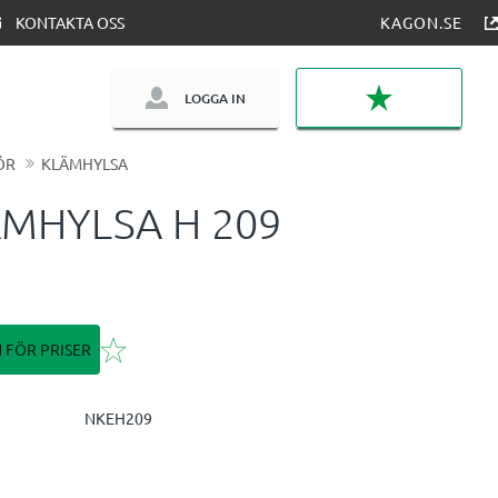
KONTAKTA OSS
KAGON.SE
LOGGA IN
FAVORITER
ÖR
KLÄMHYLSA
MHYLSA H 209
Lägg till i favoriter
N FÖR PRISER
NKEH209