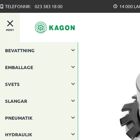
TELEFONNR:
023 383 18 00
14 000 L
MENY
BEVATTNING
EMBALLAGE
SVETS
SLANGAR
PNEUMATIK
HYDRAULIK