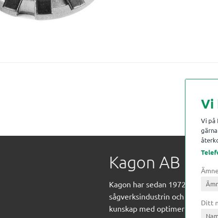
Vi
Vi på
gärna 
återko
Telef
Kagon AB
Ämn
Kagon har sedan 1972 levererat
sågverksindustrin och övrig indust
Ditt
kunskap med optimeringslösnin