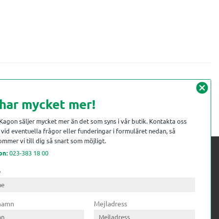
cancel
 har mycket mer!
 Kagon säljer mycket mer än det som syns i vår butik. Kontakta oss
vid eventuella frågor eller funderingar i formuläret nedan, så
mmer vi till dig så snart som möjligt.
on:
023-383 18 00
e
 kompetens till
ri. Till träindustrin tillför vi
 namn
Mejladress
gar från timmerplanen hela