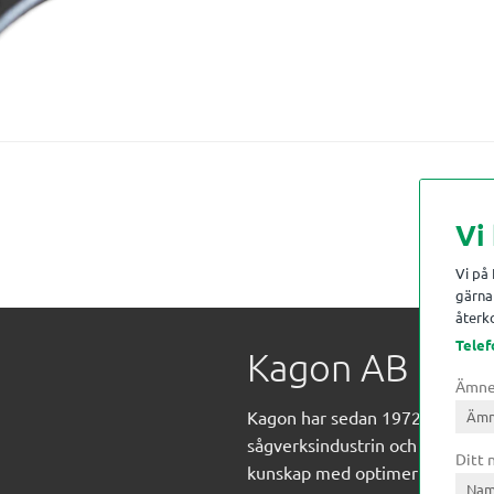
Vi
Vi på
gärna 
återko
Telef
Kagon AB
Ämn
Kagon har sedan 1972 levererat
sågverksindustrin och övrig indust
Ditt
kunskap med optimeringslösnin