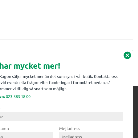
cancel
 har mycket mer!
 Kagon säljer mycket mer än det som syns i vår butik. Kontakta oss
vid eventuella frågor eller funderingar i formuläret nedan, så
mmer vi till dig så snart som möjligt.
on:
023-383 18 00
e
 kompetens till
ri. Till träindustrin tillför vi
 namn
Mejladress
gar från timmerplanen hela