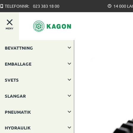
TELEFONNR:
023 383 18 00
14 000 L
MENY
BEVATTNING
EMBALLAGE
SVETS
SLANGAR
PNEUMATIK
HYDRAULIK