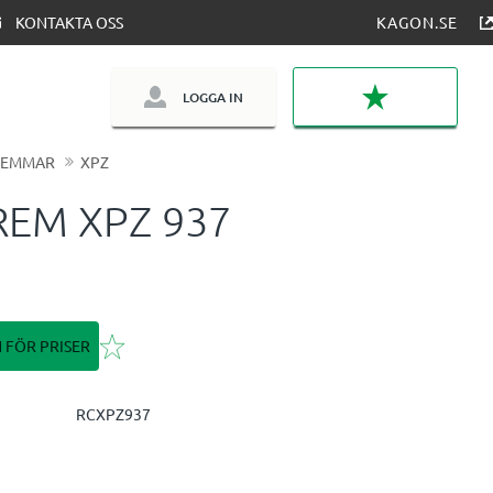
KONTAKTA OSS
KAGON.SE
LOGGA IN
FAVORITER
REMMAR
XPZ
REM XPZ 937
Lägg till i favoriter
N FÖR PRISER
RCXPZ937