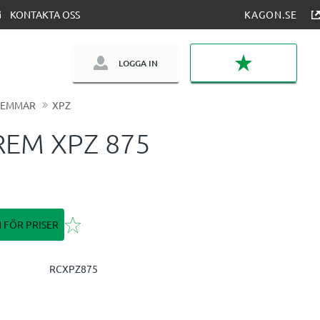
KONTAKTA OSS
KAGON.SE
LOGGA IN
FAVORITER
REMMAR
XPZ
REM XPZ 875
Lägg till i favoriter
N FÖR PRISER
RCXPZ875