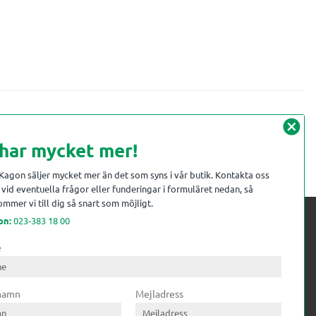
cancel
 har mycket mer!
 Kagon säljer mycket mer än det som syns i vår butik. Kontakta oss
vid eventuella frågor eller funderingar i formuläret nedan, så
mmer vi till dig så snart som möjligt.
on:
023-383 18 00
e
 kompetens till
ri. Till träindustrin tillför vi
 namn
Mejladress
gar från timmerplanen hela