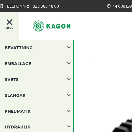
TELEFONNR:
023 383 18 00
14 000 L
MENY
BEVATTNING
EMBALLAGE
SVETS
SLANGAR
PNEUMATIK
HYDRAULIK