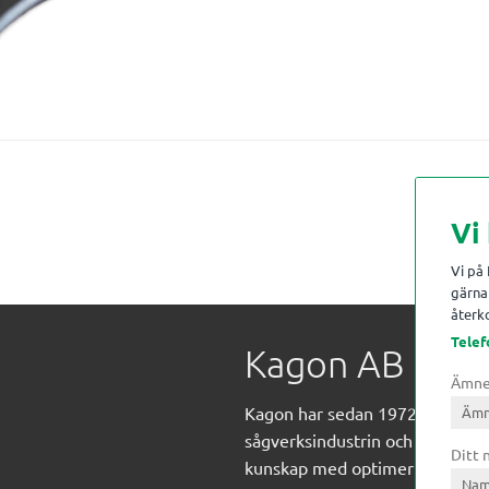
Vi
Vi på
gärna 
återko
Telef
Kagon AB
Ämn
Kagon har sedan 1972 levererat
sågverksindustrin och övrig indust
Ditt
kunskap med optimeringslösnin