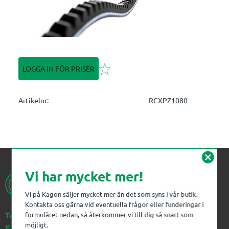
Lägg till i favoriter
LOGGA IN FÖR PRISER
Artikelnr
RCXPZ1080
cancel
Vi har mycket mer!
Vi på Kagon säljer mycket mer än det som syns i vår butik.
Kontakta oss gärna vid eventuella frågor eller funderingar i
Telefon:
023-383 18 00
formuläret nedan, så återkommer vi till dig så snart som
möjligt.
E-post:
kagon@kagon.se