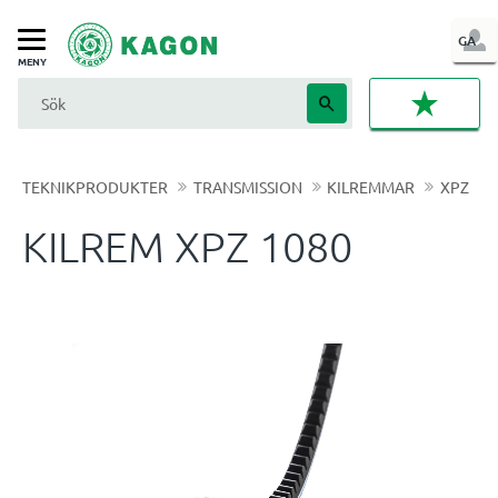
LOG
GA
Meny
IN
FAVORI
TEKNIKPRODUKTER
TRANSMISSION
KILREMMAR
XPZ
KILREM XPZ 1080