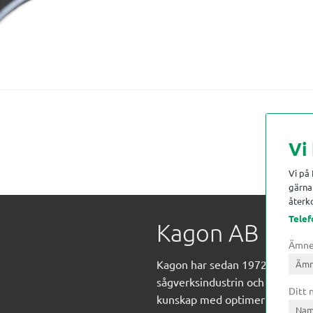
Vi
Vi på
gärna 
återko
Telef
Kagon AB
Ämn
Kagon har sedan 1972 levererat
sågverksindustrin och övrig indust
Ditt
kunskap med optimeringslösnin