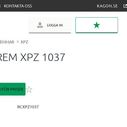
KONTAKTA OSS
KAGON.SE
LOGGA IN
FAVORITER
REMMAR
XPZ
REM XPZ 1037
Lägg till i favoriter
N FÖR PRISER
RCXPZ1037