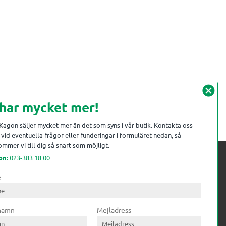
cancel
 har mycket mer!
 Kagon säljer mycket mer än det som syns i vår butik. Kontakta oss
vid eventuella frågor eller funderingar i formuläret nedan, så
mmer vi till dig så snart som möjligt.
on:
023-383 18 00
e
 kompetens till
ri. Till träindustrin tillför vi
 namn
Mejladress
gar från timmerplanen hela