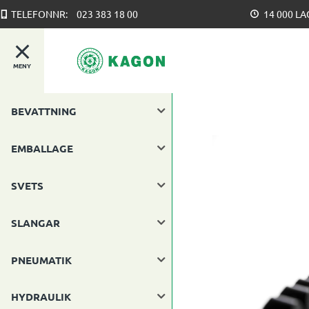
TELEFONNR:
023 383 18 00
14 000 L
MENY
BEVATTNING
EMBALLAGE
SVETS
SLANGAR
PNEUMATIK
HYDRAULIK