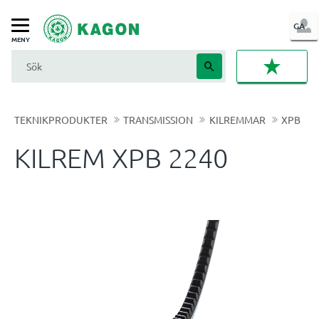
LOG
GA
Meny
IN
FAVORI
TEKNIKPRODUKTER
TRANSMISSION
KILREMMAR
XPB
KILREM XPB 2240