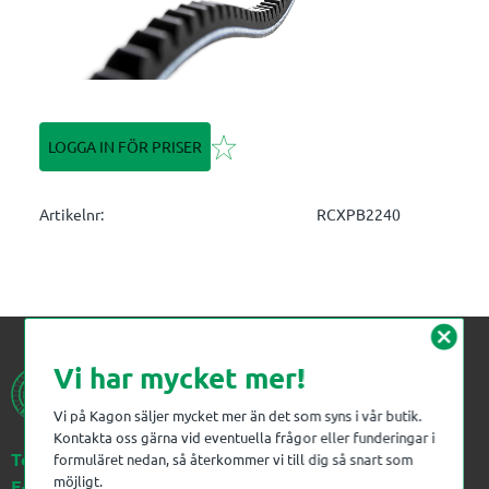
Lägg till i favoriter
LOGGA IN FÖR PRISER
Artikelnr
RCXPB2240
cancel
Vi har mycket mer!
Vi på Kagon säljer mycket mer än det som syns i vår butik.
Kontakta oss gärna vid eventuella frågor eller funderingar i
Telefon:
023-383 18 00
formuläret nedan, så återkommer vi till dig så snart som
möjligt.
E-post:
kagon@kagon.se