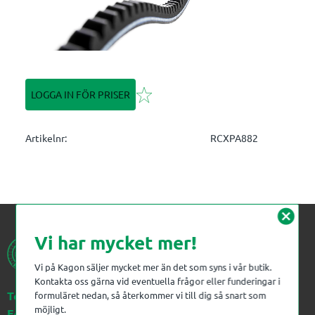
Lägg till i favoriter
LOGGA IN FÖR PRISER
Artikelnr
RCXPA882
cancel
Vi har mycket mer!
Vi på Kagon säljer mycket mer än det som syns i vår butik.
Kontakta oss gärna vid eventuella frågor eller funderingar i
Telefon:
023-383 18 00
formuläret nedan, så återkommer vi till dig så snart som
möjligt.
E-post:
kagon@kagon.se