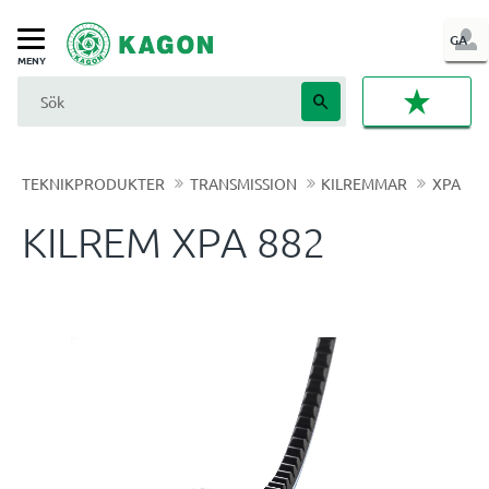
LOG
GA
Meny
IN
FAVORI
TEKNIKPRODUKTER
TRANSMISSION
KILREMMAR
XPA
KILREM XPA 882